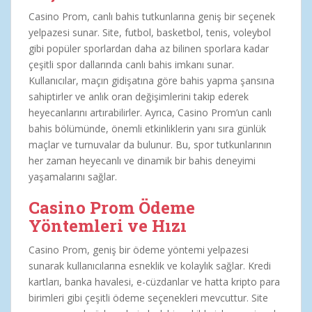
Casino Prom, canlı bahis tutkunlarına geniş bir seçenek
yelpazesi sunar. Site, futbol, ​​basketbol, ​​tenis, ​​voleybol
gibi popüler sporlardan daha az bilinen sporlara kadar
çeşitli spor dallarında canlı bahis imkanı sunar.
Kullanıcılar, maçın gidişatına göre bahis yapma şansına
sahiptirler ve anlık oran değişimlerini takip ederek
heyecanlarını artırabilirler. Ayrıca, Casino Prom’un canlı
bahis bölümünde, önemli etkinliklerin yanı sıra günlük
maçlar ve turnuvalar da bulunur. Bu, spor tutkunlarının
her zaman heyecanlı ve dinamik bir bahis deneyimi
yaşamalarını sağlar.
Casino Prom Ödeme
Yöntemleri ve Hızı
Casino Prom, geniş bir ödeme yöntemi yelpazesi
sunarak kullanıcılarına esneklik ve kolaylık sağlar. Kredi
kartları, banka havalesi, e-cüzdanlar ve hatta kripto para
birimleri gibi çeşitli ödeme seçenekleri mevcuttur. Site