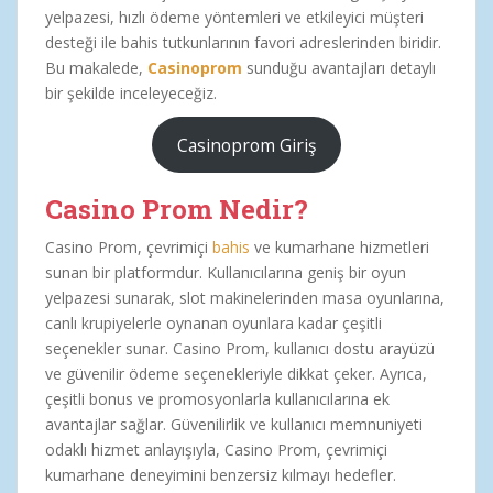
yelpazesi, hızlı ödeme yöntemleri ve etkileyici müşteri
desteği ile bahis tutkunlarının favori adreslerinden biridir.
Bu makalede,
Casinoprom
sunduğu avantajları detaylı
bir şekilde inceleyeceğiz.
Casinoprom Giriş
Casino Prom Nedir?
Casino Prom, çevrimiçi
bahis
ve kumarhane hizmetleri
sunan bir platformdur. Kullanıcılarına geniş bir oyun
yelpazesi sunarak, slot makinelerinden masa oyunlarına,
canlı krupiyelerle oynanan oyunlara kadar çeşitli
seçenekler sunar. Casino Prom, kullanıcı dostu arayüzü
ve güvenilir ödeme seçenekleriyle dikkat çeker. Ayrıca,
çeşitli bonus ve promosyonlarla kullanıcılarına ek
avantajlar sağlar. Güvenilirlik ve kullanıcı memnuniyeti
odaklı hizmet anlayışıyla, Casino Prom, çevrimiçi
kumarhane deneyimini benzersiz kılmayı hedefler.