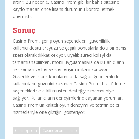
artırır. Bu nedenle, Casino Prom gibi bir bahis sitesine
kaydolmadan önce lisans durumunu kontrol etmek
önemlidir.
Sonuç
Casino Prom, geniş oyun seçenekleri, güvenilirlik,
kullanıcı dostu arayüzü ve çeşitli bonuslarla dolu bir bahis
sitesi olarak dikkat çekiyor. Üyelik süreci kolaylıkla
tamamlanabilirken, mobil uygulamasıyla da kullanıcıların
her zaman ve her yerden erişim imkanı sunuyor.
Güvenlik ve lisans konularında da sağladığı önlemlerle
kullanıcıların güvenini kazanan Casino Prom, hızlı ödeme
seçenekleri ve etkili müşteri desteğiyle memnuniyet
sağlıyor. Kullanıcıların deneyimlerine dayanan yorumlar,
Casino Prom’un kaliteli oyun deneyimi ve tatmin edici
hizmetleriyle öne çıktığını gösteriyor.
Casinoprom
Casinoprom casino