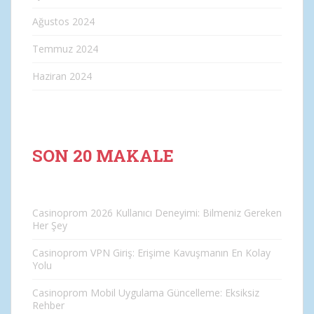
Ağustos 2024
Temmuz 2024
Haziran 2024
SON 20 MAKALE
Casinoprom 2026 Kullanıcı Deneyimi: Bilmeniz Gereken
Her Şey
Casinoprom VPN Giriş: Erişime Kavuşmanın En Kolay
Yolu
Casinoprom Mobil Uygulama Güncelleme: Eksiksiz
Rehber