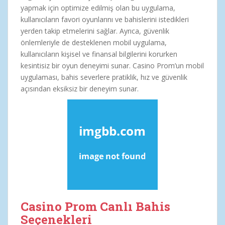
yapmak için optimize edilmiş olan bu uygulama,
kullanıcıların favori oyunlarını ve bahislerini istedikleri
yerden takip etmelerini sağlar. Ayrıca, güvenlik
önlemleriyle de desteklenen mobil uygulama,
kullanıcıların kişisel ve finansal bilgilerini korurken
kesintisiz bir oyun deneyimi sunar. Casino Prom’un mobil
uygulaması, bahis severlere pratiklik, hız ve güvenlik
açısından eksiksiz bir deneyim sunar.
Casino Prom Canlı Bahis
Seçenekleri