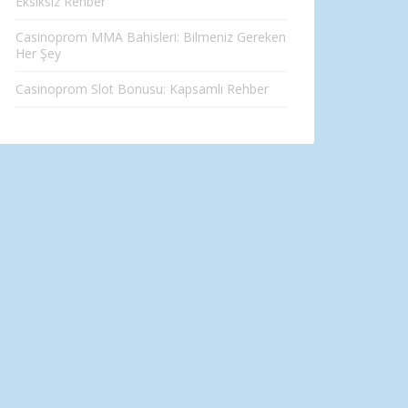
Eksiksiz Rehber
Casinoprom MMA Bahisleri: Bilmeniz Gereken
Her Şey
Casinoprom Slot Bonusu: Kapsamlı Rehber