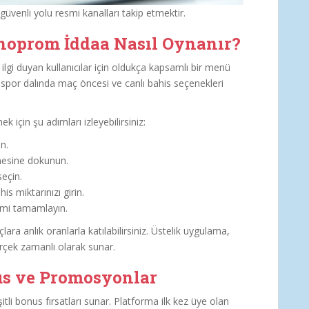
venli yolu resmi kanalları takip etmektir.
noprom İddaa Nasıl Oynanır?
lgi duyan kullanıcılar için oldukça kapsamlı bir menü
 spor dalında maç öncesi ve canlı bahis seçenekleri
çin şu adımları izleyebilirsiniz:
n.
esine dokunun.
seçin.
s miktarınızı girin.
emi tamamlayın.
ra anlık oranlarla katılabilirsiniz. Üstelik uygulama,
erçek zamanlı olarak sunar.
s ve Promosyonlar
tli bonus fırsatları sunar. Platforma ilk kez üye olan