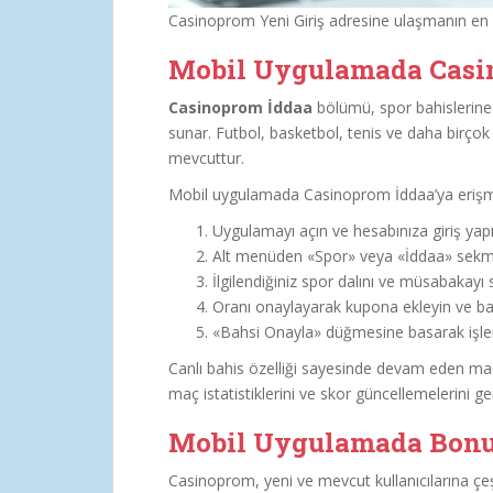
Casinoprom Yeni Giriş adresine ulaşmanın en gü
Mobil Uygulamada Casi
Casinoprom İddaa
bölümü, spor bahislerine i
sunar. Futbol, basketbol, tenis ve daha birçok
mevcuttur.
Mobil uygulamada Casinoprom İddaa’ya erişmek i
Uygulamayı açın ve hesabınıza giriş yapı
Alt menüden «Spor» veya «İddaa» sekm
İlgilendiğiniz spor dalını ve müsabakayı 
Oranı onaylayarak kupona ekleyin ve bahi
«Bahsi Onayla» düğmesine basarak işl
Canlı bahis özelliği sayesinde devam eden maçla
maç istatistiklerini ve skor güncellemelerini g
Mobil Uygulamada Bonu
Casinoprom, yeni ve mevcut kullanıcılarına çeşi