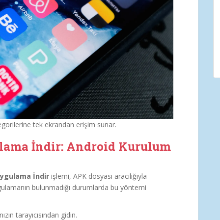
orilerine tek ekrandan erişim sunar.
ama İndir: Android Kurulum
ygulama İndir
işlemi, APK dosyası aracılığıyla
 uygulamanın bulunmadığı durumlarda bu yöntemi
ızın tarayıcısından gidin.