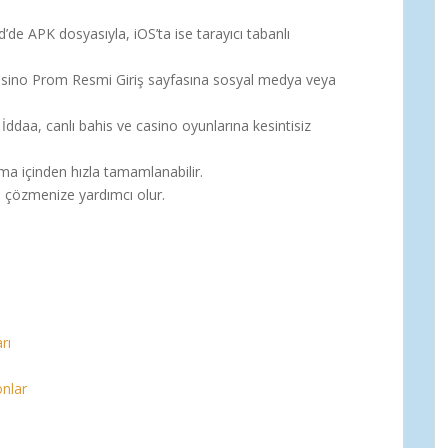
e APK dosyasıyla, iOS’ta ise tarayıcı tabanlı
asino Prom Resmi Giriş sayfasına sosyal medya veya
daa, canlı bahis ve casino oyunlarına kesintisiz
ma içinden hızla tamamlanabilir.
da çözmenize yardımcı olur.
rı
nlar