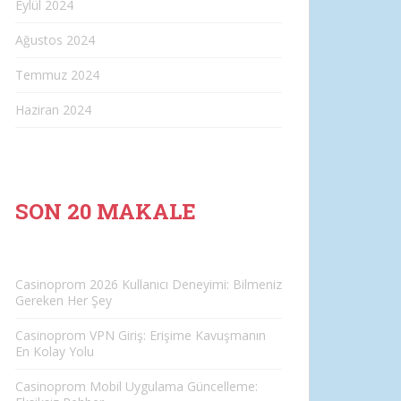
Eylül 2024
Ağustos 2024
Temmuz 2024
Haziran 2024
SON 20 MAKALE
Casinoprom 2026 Kullanıcı Deneyimi: Bilmeniz
Gereken Her Şey
Casinoprom VPN Giriş: Erişime Kavuşmanın
En Kolay Yolu
Casinoprom Mobil Uygulama Güncelleme: