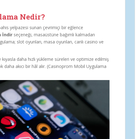
lama Nedir?
bahis yelpazesi sunan çevrimiçi bir eğlence
 İndir
seçeneği, masaüstüne bağımlı kalmadan
ygulama; slot oyunları, masa oyunları, canlı casino ve
 kıyasla daha hızlı yükleme süreleri ve optimize edilmiş
k daha akıcı bir hâl alır. (Casinoprom Mobil Uygulama