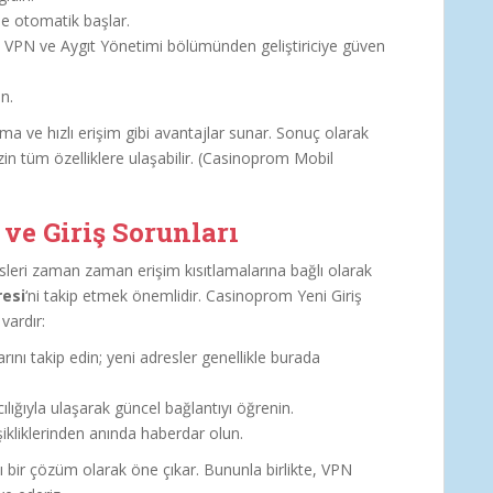
me otomatik başlar.
VPN ve Aygıt Yönetimi bölümünden geliştiriciye güven
n.
lma ve hızlı erişim gibi avantajlar sunar. Sonuç olarak
in tüm özelliklere ulaşabilir. (Casinoprom Mobil
ve Giriş Sorunları
esleri zaman zaman erişim kısıtlamalarına bağlı olarak
esi
‘ni takip etmek önemlidir. Casinoprom Yeni Giriş
vardır:
nı takip edin; yeni adresler genellikle burada
lığıyla ulaşarak güncel bağlantıyı öğrenin.
ikliklerinden anında haberdar olun.
ı bir çözüm olarak öne çıkar. Bununla birlikte, VPN