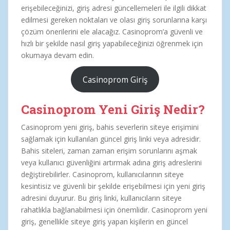
erişebileceğinizi, giriş adresi güncellemeleri ile ilgili dikkat
edilmesi gereken noktaları ve olası giriş sorunlarına karşı
çözüm önerilerini ele alacağız. Casinoprom’a güvenli ve
hızlı bir şekilde nasıl giriş yapabileceğinizi öğrenmek için
okumaya devam edin.
Casinoprom Giriş
Casinoprom Yeni Giriş Nedir?
Casinoprom yeni giriş, bahis severlerin siteye erişimini
sağlamak için kullanılan güncel giriş linki veya adresidir.
Bahis siteleri, zaman zaman erişim sorunlarını aşmak
veya kullanıcı güvenliğini artırmak adına giriş adreslerini
değiştirebilirler. Casinoprom, kullanıcılarının siteye
kesintisiz ve güvenli bir şekilde erişebilmesi için yeni giriş
adresini duyurur. Bu giriş linki, kullanıcıların siteye
rahatlıkla bağlanabilmesi için önemlidir. Casinoprom yeni
giriş, genellikle siteye giriş yapan kişilerin en güncel