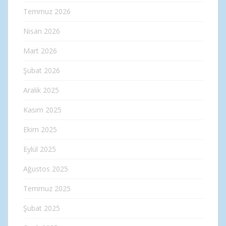
Temmuz 2026
Nisan 2026
Mart 2026
Şubat 2026
Aralık 2025
Kasım 2025
Ekim 2025
Eylül 2025
Ağustos 2025
Temmuz 2025
Şubat 2025