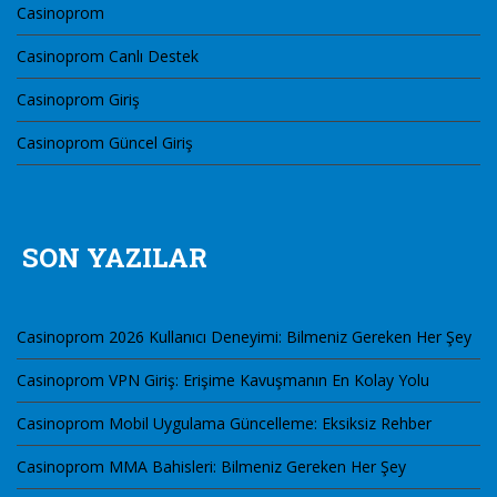
Casinoprom
Casinoprom Canlı Destek
Casinoprom Giriş
Casinoprom Güncel Giriş
SON YAZILAR
Casinoprom 2026 Kullanıcı Deneyimi: Bilmeniz Gereken Her Şey
Casinoprom VPN Giriş: Erişime Kavuşmanın En Kolay Yolu
Casinoprom Mobil Uygulama Güncelleme: Eksiksiz Rehber
Casinoprom MMA Bahisleri: Bilmeniz Gereken Her Şey