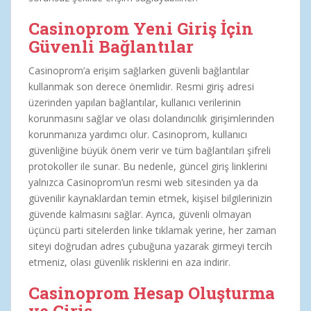
Casinoprom Yeni Giriş İçin
Güvenli Bağlantılar
Casinoprom’a erişim sağlarken güvenli bağlantılar
kullanmak son derece önemlidir. Resmi giriş adresi
üzerinden yapılan bağlantılar, kullanıcı verilerinin
korunmasını sağlar ve olası dolandırıcılık girişimlerinden
korunmanıza yardımcı olur. Casinoprom, kullanıcı
güvenliğine büyük önem verir ve tüm bağlantıları şifreli
protokoller ile sunar. Bu nedenle, güncel giriş linklerini
yalnızca Casinoprom’un resmi web sitesinden ya da
güvenilir kaynaklardan temin etmek, kişisel bilgilerinizin
güvende kalmasını sağlar. Ayrıca, güvenli olmayan
üçüncü parti sitelerden linke tıklamak yerine, her zaman
siteyi doğrudan adres çubuğuna yazarak girmeyi tercih
etmeniz, olası güvenlik risklerini en aza indirir.
Casinoprom Hesap Oluşturma