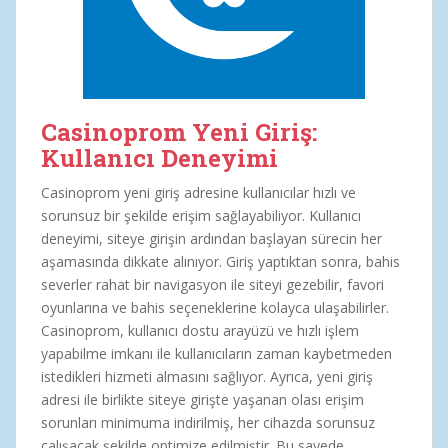
Casinoprom Yeni Giriş:
Kullanıcı Deneyimi
Casinoprom yeni giriş adresine kullanıcılar hızlı ve
sorunsuz bir şekilde erişim sağlayabiliyor. Kullanıcı
deneyimi, siteye girişin ardından başlayan sürecin her
aşamasında dikkate alınıyor. Giriş yaptıktan sonra, bahis
severler rahat bir navigasyon ile siteyi gezebilir, favori
oyunlarına ve bahis seçeneklerine kolayca ulaşabilirler.
Casinoprom, kullanıcı dostu arayüzü ve hızlı işlem
yapabilme imkanı ile kullanıcıların zaman kaybetmeden
istedikleri hizmeti almasını sağlıyor. Ayrıca, yeni giriş
adresi ile birlikte siteye girişte yaşanan olası erişim
sorunları minimuma indirilmiş, her cihazda sorunsuz
çalışacak şekilde optimize edilmiştir. Bu sayede,