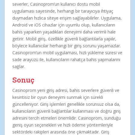
severler, Casinoprom’un kullanıcı dostu mobil
uygulaması sayesinde, herhangi bir tarayıcıya ihtiyaç
duymadan hızlıca siteye erişim sağlayabilirler. Uygulama,
Android ve iOS cihazlar için uyumlu olup, kullanıcıların
bahis yaparken yaşadıkları deneyimi daha verimli hale
getirir. Mobil giriş, özellikle güvenli bağlantılarla yapılır,
böylece kullanıcılar herhangi bir giriş sorunu yaşamazlar.
Casinoprom’un mobil uygulaması, hızlı yükleme süresi ve
sade arayüzü ile, kullanıcıların rahatça bahis yapmalarını
sağlar.
Sonuç
Casinoprom yeni giriş adresi, bahis severlere güvenli ve
kesintisiz bir oyun deneyimi sunmak için sürekli
güncelleniyor. Giriş işlemleri genellikle sorunsuz olsa da,
kullanıcıların güvenli bağlantılar kullanması ve doğru giriş
adresini tercih etmeleri önemlidir. Casinoprom, sunduğu
geniş oyun seçenekleri ve hızlı ödeme yöntemleriyle
sektördeki rakipleri arasında öne çıkmaktadır. Giriş