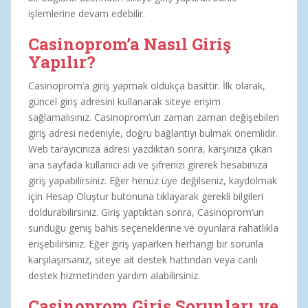
işlemlerine devam edebilir.
Casinoprom’a Nasıl Giriş
Yapılır?
Casinoprom’a giriş yapmak oldukça basittir. İlk olarak,
güncel giriş adresini kullanarak siteye erişim
sağlamalısınız. Casinoprom’un zaman zaman değişebilen
giriş adresi nedeniyle, doğru bağlantıyı bulmak önemlidir.
Web tarayıcınıza adresi yazdıktan sonra, karşınıza çıkan
ana sayfada kullanıcı adı ve şifrenizi girerek hesabınıza
giriş yapabilirsiniz. Eğer henüz üye değilseniz, kaydolmak
için Hesap Oluştur butonuna tıklayarak gerekli bilgileri
doldurabilirsiniz. Giriş yaptıktan sonra, Casinoprom’un
sunduğu geniş bahis seçeneklerine ve oyunlara rahatlıkla
erişebilirsiniz. Eğer giriş yaparken herhangi bir sorunla
karşılaşırsanız, siteye ait destek hattından veya canlı
destek hizmetinden yardım alabilirsiniz.
Casinoprom Giriş Sorunları ve