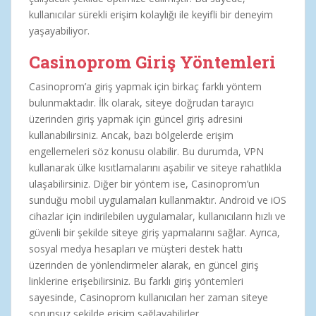
kullanıcılar sürekli erişim kolaylığı ile keyifli bir deneyim
yaşayabiliyor.
Casinoprom Giriş Yöntemleri
Casinoprom’a giriş yapmak için birkaç farklı yöntem
bulunmaktadır. İlk olarak, siteye doğrudan tarayıcı
üzerinden giriş yapmak için güncel giriş adresini
kullanabilirsiniz. Ancak, bazı bölgelerde erişim
engellemeleri söz konusu olabilir. Bu durumda, VPN
kullanarak ülke kısıtlamalarını aşabilir ve siteye rahatlıkla
ulaşabilirsiniz. Diğer bir yöntem ise, Casinoprom’un
sunduğu mobil uygulamaları kullanmaktır. Android ve iOS
cihazlar için indirilebilen uygulamalar, kullanıcıların hızlı ve
güvenli bir şekilde siteye giriş yapmalarını sağlar. Ayrıca,
sosyal medya hesapları ve müşteri destek hattı
üzerinden de yönlendirmeler alarak, en güncel giriş
linklerine erişebilirsiniz. Bu farklı giriş yöntemleri
sayesinde, Casinoprom kullanıcıları her zaman siteye
sorunsuz şekilde erişim sağlayabilirler.