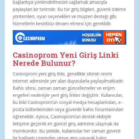
bağlantıya yönlendirilmesini sağlamak amacıyla
paylaşılan bir terimdir. Bu tür giriş bilgileri, güvenli ödeme
yöntemleri, oyun seçenekleri ve müşteri desteği gibi
hizmetlerin kesintisiz devam etmesi için gereklidir.
Casinoprom Yeni Giriş Linki
Nerede Bulunur?
Casinoprom yeni giriş linki, genellikle sitenin resmi
internet adresinde yer alan duyurularla paylaşılmaktadır.
Bahis sitesi, zaman zaman güncellemeler ve erişim
engelleri nedeniyle yeni giriş linkini değiştirir. Kullanıcılar,
bu linki Casinoprom’un sosyal medya hesaplarından, e-
posta bültenlerinden veya güvenilir bahis forumlarından
öğrenebilir. Ayrıca, Casinoprom’un destek ekibiyle
iletişime geçerek en güncel giriş adresine ulaşmak da
mümkündür. Bu şekilde, kullanıcılar her zaman güvenli
bir bağlantı üzerinden siteye giriş yaparak bahis