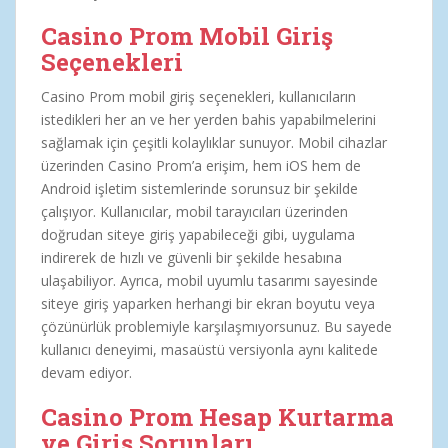
Casino Prom Mobil Giriş
Seçenekleri
Casino Prom mobil giriş seçenekleri, kullanıcıların
istedikleri her an ve her yerden bahis yapabilmelerini
sağlamak için çeşitli kolaylıklar sunuyor. Mobil cihazlar
üzerinden Casino Prom’a erişim, hem iOS hem de
Android işletim sistemlerinde sorunsuz bir şekilde
çalışıyor. Kullanıcılar, mobil tarayıcıları üzerinden
doğrudan siteye giriş yapabileceği gibi, uygulama
indirerek de hızlı ve güvenli bir şekilde hesabına
ulaşabiliyor. Ayrıca, mobil uyumlu tasarımı sayesinde
siteye giriş yaparken herhangi bir ekran boyutu veya
çözünürlük problemiyle karşılaşmıyorsunuz. Bu sayede
kullanıcı deneyimi, masaüstü versiyonla aynı kalitede
devam ediyor.
Casino Prom Hesap Kurtarma
ve Giriş Sorunları