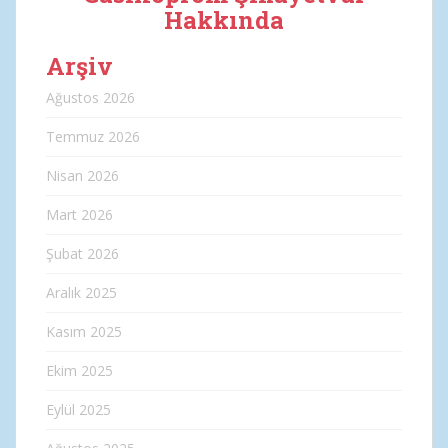
Hakkında
Arşiv
Ağustos 2026
Temmuz 2026
Nisan 2026
Mart 2026
Şubat 2026
Aralık 2025
Kasım 2025
Ekim 2025
Eylül 2025