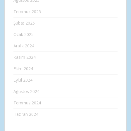
Ağustos 2025
Temmuz 2025
Şubat 2025
Ocak 2025
Aralık 2024
Kasım 2024
Ekim 2024
Eylül 2024
Ağustos 2024
Temmuz 2024
Haziran 2024