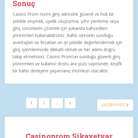
Sonuç
Casino Prom resmi giriş adresine güvenli ve hızlı bir
şekilde erişmek, üyelik oluşturma, şifre yenileme veya
giriş sorunlarını çözmek için yukarıda bahsedilen
yöntemleri kullanabilirsiniz. Bahis sitesinin sunduğu
avantajları ve fırsatları en iyi şekilde değerlendirmek için
giriş işlemlerinizde dikkatli olmalı ve her adımı doğru
takip etmelisiniz. Casino Prom’un sunduğu güvenli giriş
yöntemleri ve kullanıcı dostu ara yüzü sayesinde, keyifli
bir bahis deneyimi yaşamanız mümkün olacaktır.
YAZI
1
2
…
8
OLDER POSTS
SAYFALAMASI
Casinoprom Şikayetvar