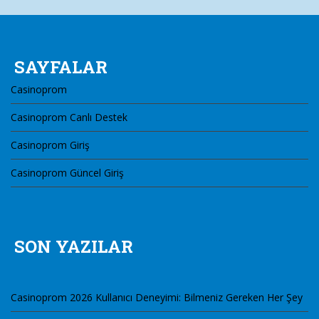
SAYFALAR
Casinoprom
Casinoprom Canlı Destek
Casinoprom Giriş
Casinoprom Güncel Giriş
SON YAZILAR
Casinoprom 2026 Kullanıcı Deneyimi: Bilmeniz Gereken Her Şey