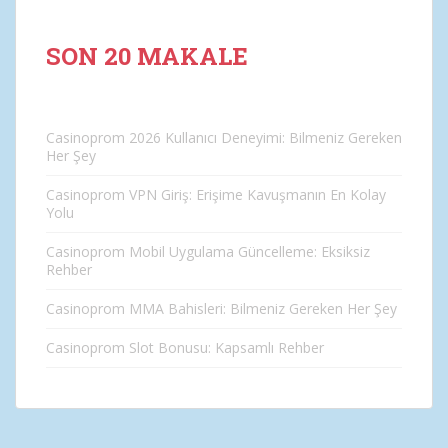
SON 20 MAKALE
Casinoprom 2026 Kullanıcı Deneyimi: Bilmeniz Gereken
Her Şey
Casinoprom VPN Giriş: Erişime Kavuşmanın En Kolay
Yolu
Casinoprom Mobil Uygulama Güncelleme: Eksiksiz
Rehber
Casinoprom MMA Bahisleri: Bilmeniz Gereken Her Şey
Casinoprom Slot Bonusu: Kapsamlı Rehber