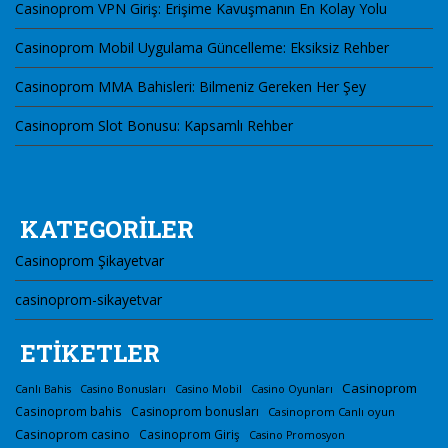
Casinoprom VPN Giriş: Erişime Kavuşmanın En Kolay Yolu
Casinoprom Mobil Uygulama Güncelleme: Eksiksiz Rehber
Casinoprom MMA Bahisleri: Bilmeniz Gereken Her Şey
Casinoprom Slot Bonusu: Kapsamlı Rehber
KATEGORİLER
Casinoprom Şikayetvar
casinoprom-sikayetvar
ETİKETLER
Casinoprom
Canlı Bahis
Casino Bonusları
Casino Mobil
Casino Oyunları
Casinoprom bahis
Casinoprom bonusları
Casinoprom Canlı oyun
Casinoprom casino
Casinoprom Giriş
Casino Promosyon