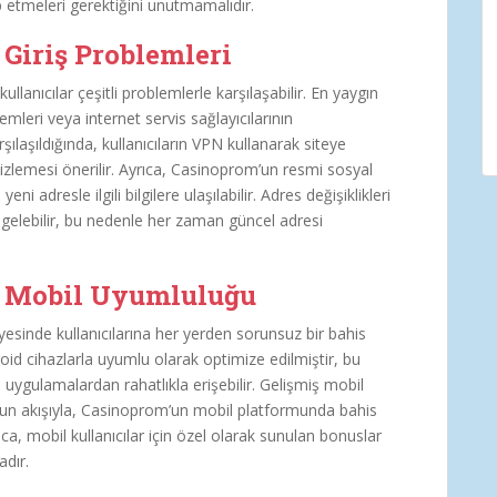
kip etmeleri gerektiğini unutmamalıdır.
Giriş Problemleri
lanıcılar çeşitli problemlerle karşılaşabilir. En yaygın
mleri veya internet servis sağlayıcılarının
şılaşıldığında, kullanıcıların VPN kullanarak siteye
izlemesi önerilir. Ayrıca, Casinoprom’un resmi sosyal
 adresle ilgili bilgilere ulaşılabilir. Adres değişiklikleri
 gelebilir, bu nedenle her zaman güncel adresi
i Mobil Uyumluluğu
sinde kullanıcılarına her yerden sorunsuz bir bahis
d cihazlarla uyumlu olarak optimize edilmiştir, bu
a uygulamalardan rahatlıkla erişebilir. Gelişmiş mobil
 oyun akışıyla, Casinoprom’un mobil platformunda bahis
a, mobil kullanıcılar için özel olarak sunulan bonuslar
adır.