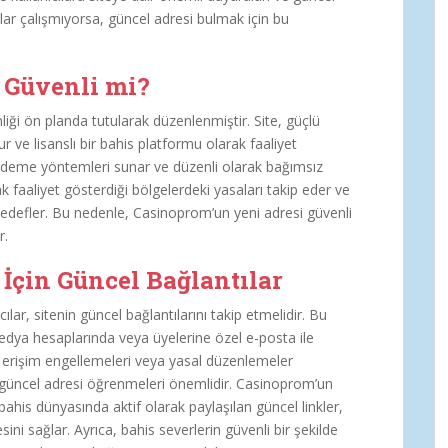
tılar çalışmıyorsa, güncel adresi bulmak için bu
 Güvenli mi?
liği ön planda tutularak düzenlenmiştir. Site, güçlü
rur ve lisanslı bir bahis platformu olarak faaliyet
li ödeme yöntemleri sunar ve düzenli olarak bağımsız
faaliyet gösterdiği bölgelerdeki yasaları takip eder ve
 hedefler. Bu nedenle, Casinoprom’un yeni adresi güvenli
r.
İçin Güncel Bağlantılar
lar, sitenin güncel bağlantılarını takip etmelidir. Bu
 medya hesaplarında veya üyelerine özel e-posta ile
n erişim engellemeleri veya yasal düzenlemeler
ın güncel adresi öğrenmeleri önemlidir. Casinoprom’un
his dünyasında aktif olarak paylaşılan güncel linkler,
sini sağlar. Ayrıca, bahis severlerin güvenli bir şekilde