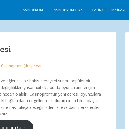
CASINOPROM
CASINOPROM GIRIŞ
CASINOPROM ŞIKAYET
esi
Casinoprom Şikayetvar
i ve eğlenceli bir bahis deneyimi sunan popüler bir
ğişiklikleri yaşanabilir ve bu da oyuncuların erişim
neden olabilir. Casinoprom’un yeni adresi, oyunculara
ski bağlantıların engellenmesi durumunda bile kolayca
esine nasıl ulaşabileceğinizden, siteye dair merak edilen
iniz.
noprom Giriş