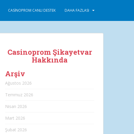
CASINOPROM CANLI DESTEK
DAHA FAZLASI
Casinoprom Şikayetvar
Hakkında
Arşiv
Ağustos 2026
Temmuz 2026
Nisan 2026
Mart 2026
Şubat 2026