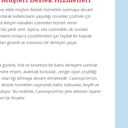
lı ve etkili müşteri destek hizmetleri sunmaya devam
 olarak kullanıcıların yaşadığı sorunları çözmek için
klı iletişim kanalları üzerinden hizmet veren
a yanıt verir. Ayrıca, site üzerindeki sık sorulan
unlarını kolayca çözebilmeleri için faydalı bir kaynak
arı güvenli ve sorunsuz bir deneyim yaşar.
 güvenli, hızlı ve kesintisiz bir bahis deneyimi sunmak
sine erişim, avantajlı bonuslar, zengin oyun çeşitliliği
ye olan ilgi artmaya devam etmektedir. Casinoprom’un
destek hizmetleri sayesinde bahis tutkunları, keyifli ve
luyor. Bu nedenle, Casinoprom’un yeni adresini ziyaret
 bir fırsattır.