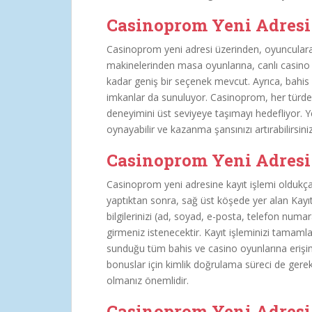
Casinoprom Yeni Adresi 
Casinoprom yeni adresi üzerinden, oyunculara 
makinelerinden masa oyunlarına, canlı casino
kadar geniş bir seçenek mevcut. Ayrıca, bahis se
imkanlar da sunuluyor. Casinoprom, her türde
deneyimini üst seviyeye taşımayı hedefliyor. Ye
oynayabilir ve kazanma şansınızı artırabilirsiniz
Casinoprom Yeni Adresi 
Casinoprom yeni adresine kayıt işlemi oldukça b
yaptıktan sonra, sağ üst köşede yer alan Kayıt
bilgilerinizi (ad, soyad, e-posta, telefon numarası
girmeniz istenecektir. Kayıt işleminizi tamaml
sunduğu tüm bahis ve casino oyunlarına erişim
bonuslar için kimlik doğrulama süreci de gereke
olmanız önemlidir.
Casinoprom Yeni Adresi 